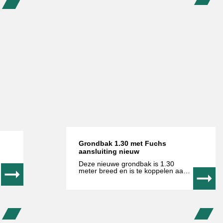
Grondbak 1.30 met Fuchs
aansluiting nieuw
Deze nieuwe grondbak is 1.30
meter breed en is te koppelen aan
Fuchs machines. Door de
aanbreng van een poedercoating is
de bak beschermd tegen roest. De
bakken zijn vervaardigd van
slijtvast staal om slijtage tegen te
gaan. Neem voor meer informatie
contact met ons op.