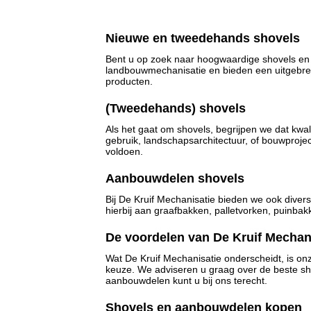
Nieuwe en tweedehands shovels
Bent u op zoek naar hoogwaardige shovels en a
landbouwmechanisatie en bieden een uitgebrei
producten.
(Tweedehands) shovels
Als het gaat om shovels, begrijpen we dat kwal
gebruik, landschapsarchitectuur, of bouwproje
voldoen.
Aanbouwdelen shovels
Bij De Kruif Mechanisatie bieden we ook dive
hierbij aan graafbakken, palletvorken, puinb
De voordelen van De Kruif Mechan
Wat De Kruif Mechanisatie onderscheidt, is onz
keuze. We adviseren u graag over de beste s
aanbouwdelen kunt u bij ons terecht.
Shovels en aanbouwdelen kopen