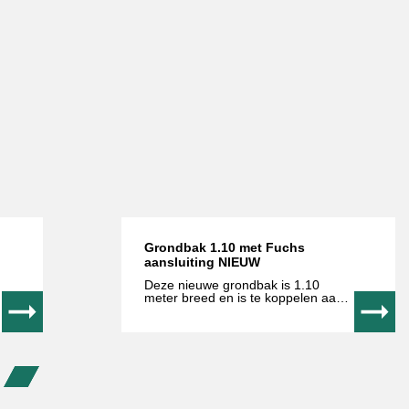
Grondbak 1.10 met Fuchs
aansluiting NIEUW
Deze nieuwe grondbak is 1.10
meter breed en is te koppelen aan
Fuchs machines. Door de
aanbreng van een poedercoating is
de bak beschermd tegen roest. De
bakken zijn vervaardigd van
slijtvast staal om slijtage tegen te
gaan. Neem voor meer informatie
contact met ons op.