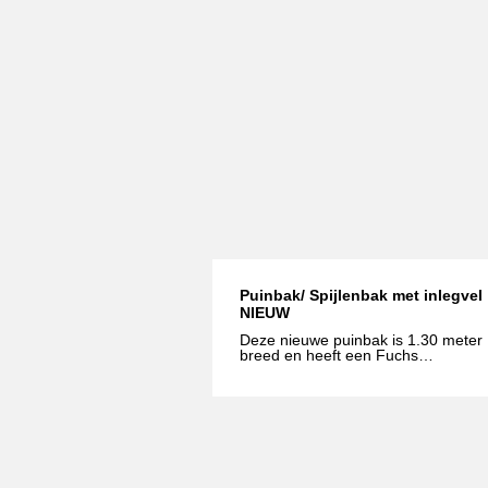
Puinbak/ Spijlenbak met inlegvel
NIEUW
Deze nieuwe puinbak is 1.30 meter
breed en heeft een Fuchs
koppeling. De bak is voorzien van
een inlegvel een heeft een volume
van 380 liter. De poedercoating
zorgt ervoor dat de bak beschermd
is tegen roest. De bakken zijn
vervaardigd van slijtvast staal om
slijtage tegen te gaan. Neem voor
meer informatie contact met ons