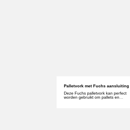
Palletvork met Fuchs aansluiting
Deze Fuchs palletvork kan perfect
worden gebruikt om pallets en
andere objecten op te tillen en te
verplaatsen. Neem voor meer
informatie gerust contact met ons
op.