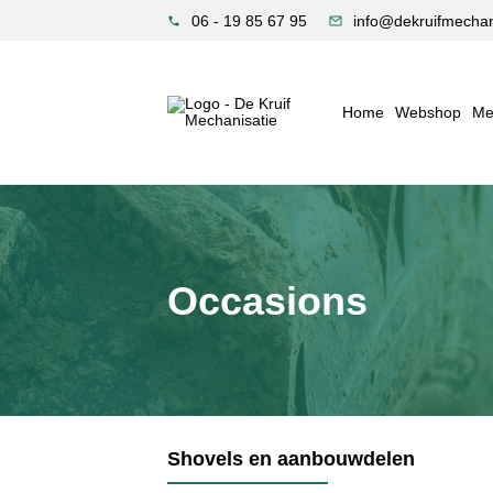
06 - 19 85 67 95
info@dekruifmechani
Home
Webshop
Me
Occasions
Shovels en aanbouwdelen