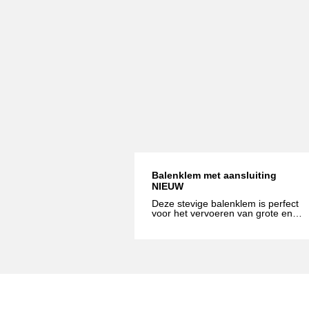
op.
Balenklem met aansluiting
NIEUW
Deze stevige balenklem is perfect
voor het vervoeren van grote en
kleine balen. De balenklem is
voorzien van een Fuchs aansluiting
maar kan ook geleverd worden met
aansluiting van een ander merk.
Geschikt voor ronde en vierkante
balen. Neem voor meer informatie
gerust contact met ons op.