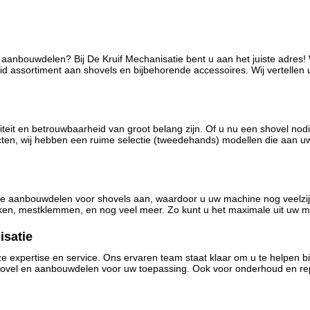
anbouwdelen? Bij De Kruif Mechanisatie bent u aan het juiste adres! Wi
d assortiment aan shovels en bijbehorende accessoires. Wij vertellen
iteit en betrouwbaarheid van groot belang zijn. Of u nu een shovel nodi
cten, wij hebben een ruime selectie (tweedehands) modellen die aan u
rse aanbouwdelen voor shovels aan, waardoor u uw machine nog veelzijd
akken, mestklemmen, en nog veel meer. Zo kunt u het maximale uit uw m
isatie
e expertise en service. Ons ervaren team staat klaar om u te helpen bi
hovel en aanbouwdelen voor uw toepassing. Ook voor onderhoud en rep