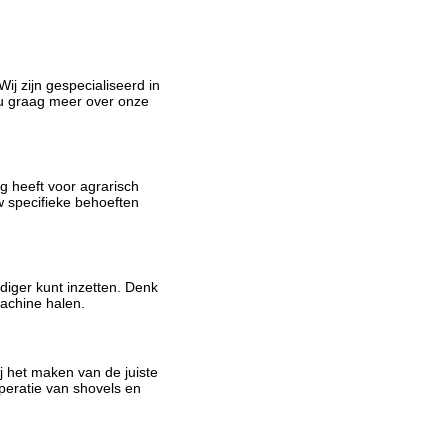
j zijn gespecialiseerd in
 u graag meer over onze
g heeft voor agrarisch
w specifieke behoeften
iger kunt inzetten. Denk
achine halen.
j het maken van de juiste
eratie van shovels en