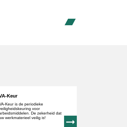
VA-Keur
VA-Keur is de periodieke
veiligheidskeuring voor
arbeidsmiddelen. De zekerheid dat
uw werkmaterieel veilig is!