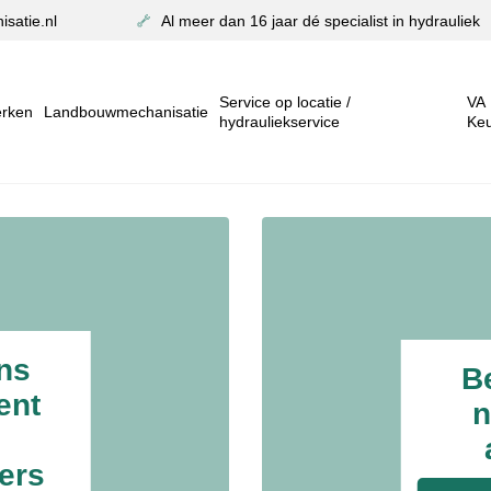
satie.nl
Al meer dan 16 jaar dé specialist in hydrauliek
Service op locatie /
VA
rken
Landbouwmechanisatie
hydrauliekservice
Ke
ns
B
ent
n
ers