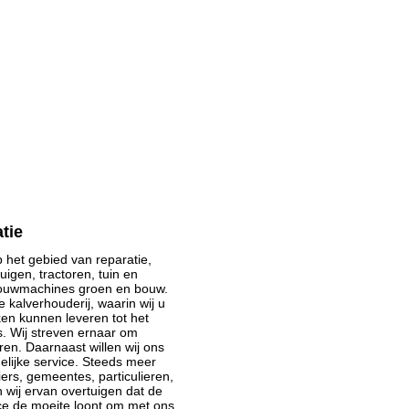
tie
op het gebied van reparatie,
igen, tractoren, tuin en
bouwmachines groen en bouw.
 kalverhouderij, waarin wij u
n kunnen leveren tot het
 Wij streven ernaar om
ren. Daarnaast willen wij ons
lijke service. Steeds meer
ers, gemeentes, particulieren,
wij ervan overtuigen dat de
ice de moeite loont om met ons