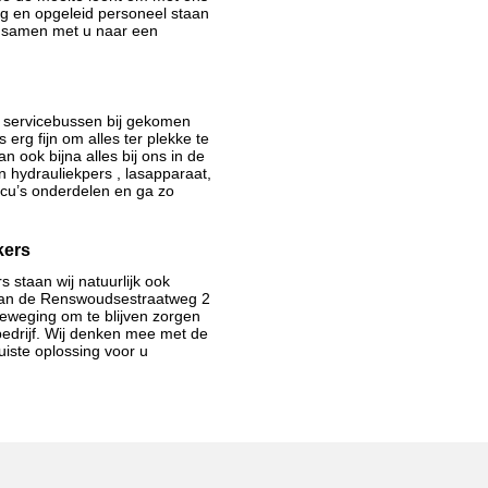
ig en opgeleid personeel staan
n samen met u naar een
e servicebussen bij gekomen
erg fijn om alles ter plekke te
ook bijna alles bij ons in de
 hydrauliekpers , lasapparaat,
 accu’s onderdelen en ga zo
kers
 staan wij natuurlijk ook
aan de
Renswoudsestraatweg 2
 beweging om te blijven zorgen
bedrijf. Wij denken mee met de
iste oplossing voor u