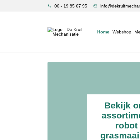
06 - 19 85 67 95
info@dekruifmechani
Home
Webshop
Me
Bekijk o
assortim
robot
grasmaai