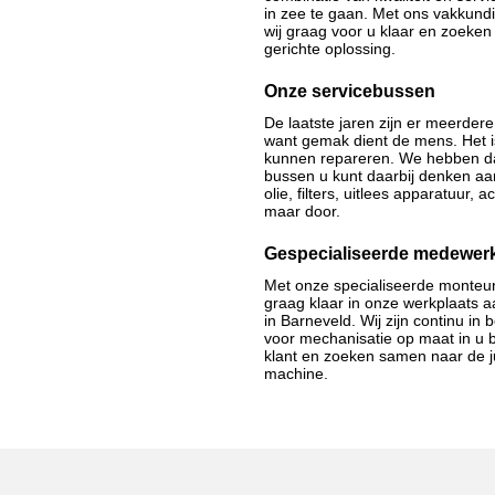
in zee te gaan. Met ons vakkund
wij graag voor u klaar en zoeke
gerichte oplossing.
Onze servicebussen
De laatste jaren zijn er meerder
want gemak dient de mens. Het is 
kunnen repareren. We hebben dan 
bussen u kunt daarbij denken aan
olie, filters, uitlees apparatuur,
maar door.
Gespecialiseerde medewer
Met onze specialiseerde monteurs
graag klaar in onze werkplaats 
in Barneveld
. Wij zijn continu in
voor mechanisatie op maat in u 
klant en zoeken samen naar de ju
machine.