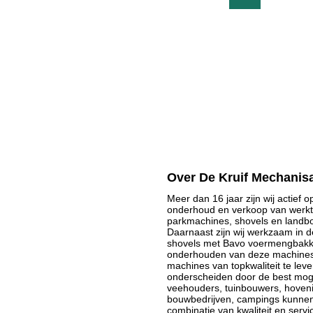
Over De Kruif Mechanisa
Meer dan 16 jaar zijn wij actief 
onderhoud en verkoop van werktu
parkmachines, shovels en land
Daarnaast zijn wij werkzaam in de
shovels met Bavo voermengbakke
onderhouden van deze machines.
machines van topkwaliteit te leve
onderscheiden door de best moge
veehouders, tuinbouwers, hoveni
bouwbedrijven, campings kunnen 
combinatie van kwaliteit en serv