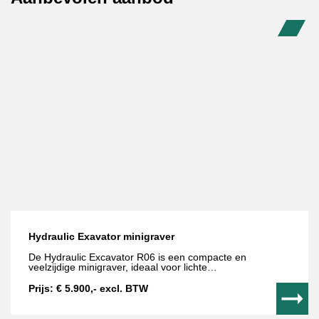
Hydraulic Exavator minigraver
De Hydraulic Excavator R06 is een compacte en
veelzijdige minigraver, ideaal voor lichte
graafwerkzaamheden op kleine en moeilijk bereikbare
locaties. Dankzij het lage eigen gewicht en het smalle
Prijs: € 5.900,- excl. BTW
ontwerp is deze machine perfect inzetbaar in tuinen,
op erven en bij renovatieprojecten.
De R06 is
eenvoudig te bedienen, betrouwbaar in gebruik en