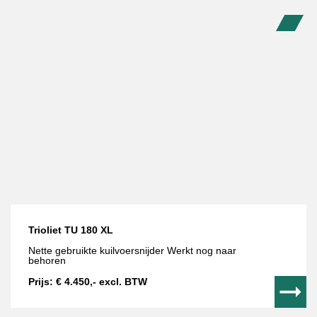
biedt voldoende kracht voor dagelijkse
werkzaamheden zoals sleuven graven, egaliseren en
lichte grondverzetklussen. Een praktische keuze voor
zowel particulier als professioneel gebruik.
Op
voorraad in onze showroom
Trioliet TU 180 XL
Nette gebruikte kuilvoersnijder
Werkt nog naar
behoren
Prijs: € 4.450,- excl. BTW