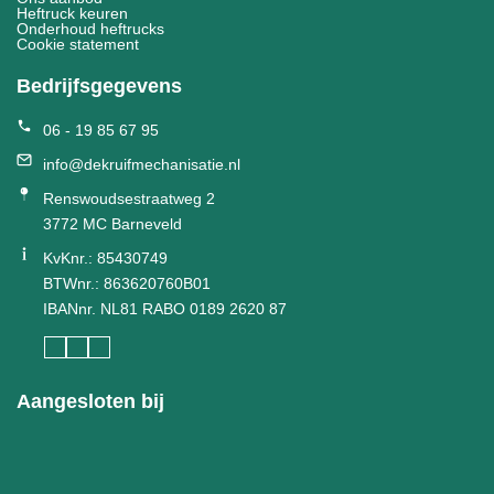
Heftruck keuren
Onderhoud heftrucks
Cookie statement
Bedrijfsgegevens
06 - 19 85 67 95
info@dekruifmechanisatie.nl
Renswoudsestraatweg 2
3772 MC Barneveld
KvKnr.: 85430749
BTWnr.: 863620760B01
IBANnr. NL81 RABO 0189 2620 87
Aangesloten bij