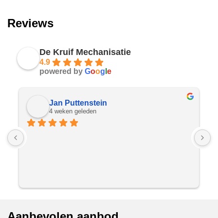
Reviews
De Kruif Mechanisatie
4.9
powered by
G
o
o
g
l
e
Jan Puttenstein
4 weken geleden
Aanbevolen aanbod