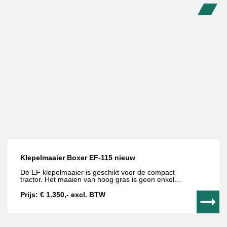
gewicht 250 KG
Op voorraad
Klepelmaaier Boxer EF-115 nieuw
De EF klepelmaaier is geschikt voor de compact
tractor. Het maaien van hoog gras is geen enkel
probleem. Door het snijvlak aan de klepelmessen kan
men ook riet en licht snoeihout maaien. Met de
Prijs: € 1.350,- excl. BTW
looprol aan de achterzijde kan de maaihoogte
ingesteld worden.
Met aftakas
Bouwjaar 2025
148 KG
Type EF 115
Maaibreedte 115 CM